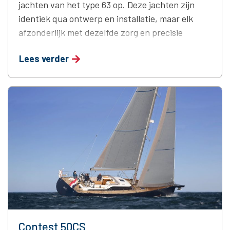
jachten van het type 63 op. Deze jachten zijn
identiek qua ontwerp en installatie, maar elk
afzonderlijk met dezelfde zorg en precisie
gerealiseerd. Piet Brouwer Elektrotechniek
Lees verder
verzorgde de volledige installatie van de
elektrische systemen. De Contest 63CS staat
bekend om zijn combinatie van precisie en
kracht, en …
Continued
Contest 50CS