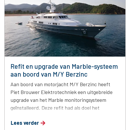
Refit en upgrade van Marble-systeem
aan boord van M/Y Berzinc
Aan boord van motorjacht M/Y Berzinc heeft
Piet Brouwer Elektrotechniek een uitgebreide
upgrade van het Marble monitoringsysteem
geïnstalleerd. Deze refit had als doel het
verbeteren van de betrouwbaarheid,
Lees verder
uitbreidbaarheid en visuele presentatie van het