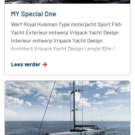
MY Special One
Werf Royal Huisman Type moterjacht Sport Fish
Yacht Exterieur ontwerp Vripack Yacht Design
Interieur ontwerp Vripack Yacht Design
Architect Vripack Yacht Design Lengte 52m /
171ft Eigenaarsvertegenwoordiger Pascarelli
Lees verder
Consulting working with Bush & Noble and
Hampshire Marine Romp en opbouw Alustar®
aluminium Bouwjaar 2024