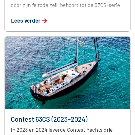
door zijn felrode zeil, behoort tot de 67CS-serie
van Contest Yachts. Een belangrijk kenmerk van
Lees verder
dit project is het door Piet Brouwer
Elektrotechniek gebouwde centrale
hoofdschakelbord, gecombineerd met een PLC-
gebaseerd besturingssysteem geleverd door
Marble Automation …
Continued
Contest 63CS (2023–2024)
In 2023 en 2024 leverde Contest Yachts drie