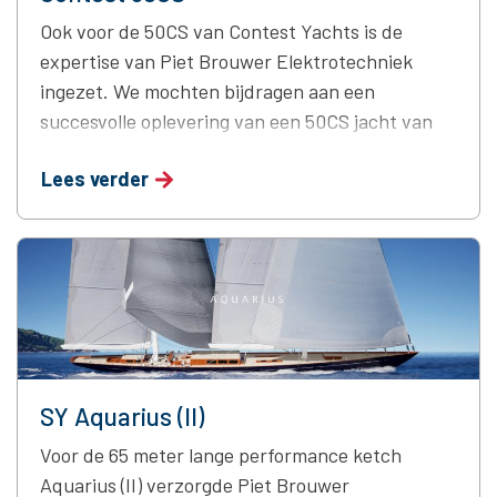
Ook voor de 50CS van Contest Yachts is de
expertise van Piet Brouwer Elektrotechniek
ingezet. We mochten bijdragen aan een
succesvolle oplevering van een 50CS jacht van
Contest Yachts. Werf Contest Yachts Lengte
Lees verder
5.46m Bouwjaar 2025
SY Aquarius (II)
Voor de 65 meter lange performance ketch
Aquarius (II) verzorgde Piet Brouwer