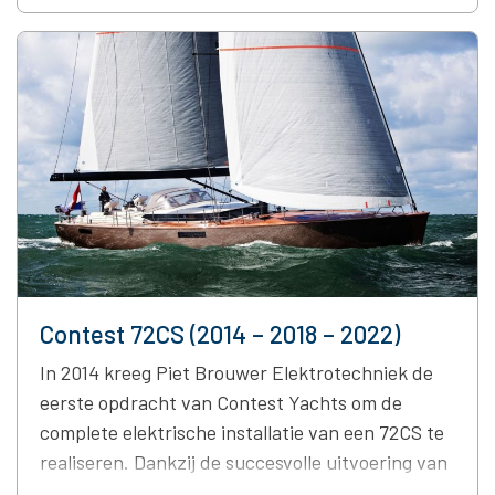
systeem, met behoud van maximale flexibiliteit
voor toekomstige integraties. Werkzaamheden:
Resultaat: Het vernieuwde, modulaire Marble-
systeem biedt maximale flexibiliteit en maatwerk.
Dankzij …
Continued
Contest 72CS (2014 – 2018 – 2022)
In 2014 kreeg Piet Brouwer Elektrotechniek de
eerste opdracht van Contest Yachts om de
complete elektrische installatie van een 72CS te
realiseren. Dankzij de succesvolle uitvoering van
dit project werd in 2018 opnieuw voor onze