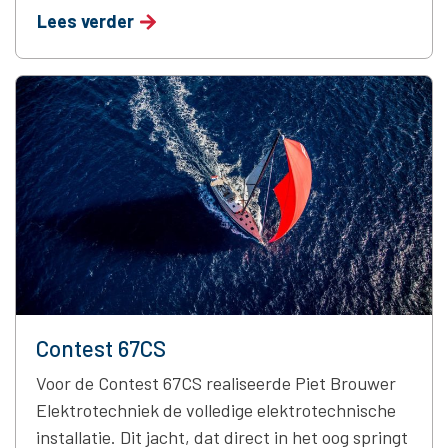
Lees verder
expertise gekozen, en in 2022 mochten wij
wederom de installatie verzorgen. Deze drie
opdrachten bevestigen het vertrouwen van
Contest Yachts …
Continued
Contest 67CS
Voor de Contest 67CS realiseerde Piet Brouwer
Elektrotechniek de volledige elektrotechnische
installatie. Dit jacht, dat direct in het oog springt