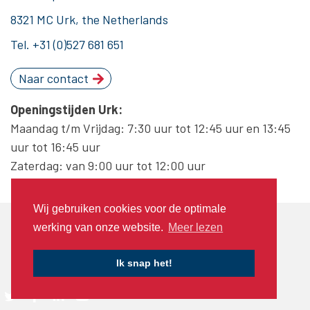
8321 MC Urk, the Netherlands
Tel.
+31 (0)527 681 651
Naar contact
Openingstijden Urk:
Maandag t/m Vrijdag: 7:30 uur tot 12:45 uur en 13:45
uur tot 16:45 uur
Zaterdag: van 9:00 uur tot 12:00 uur
Wij gebruiken cookies voor de optimale
© 2020 Piet Brouwer Elektrotechniek
werking van onze website.
Meer lezen
Algemene voorwaarden
Privacyverklaring
Cookies
Ik snap het!