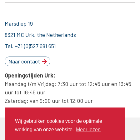
Marsdiep 19
8321 MC Urk, the Netherlands
Tel.
+31 (0)527 681 651
Naar contact
Openingstijden Urk:
Maandag t/m Vrijdag: 7:30 uur tot 12:45 uur en 13:45
uur tot 16:45 uur
Zaterdag: van 9:00 uur tot 12:00 uur
Wij gebruiken cookies voor de optimale
© 2020 Piet Brouwer Elektrotechniek
werking van onze website.
Meer lezen
Algemene voorwaarden